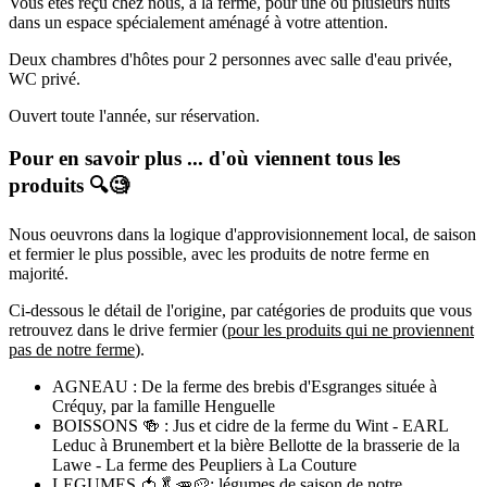
Vous êtes reçu chez nous, à la ferme, pour une ou plusieurs nuits
dans un espace spécialement aménagé à votre attention.
Deux chambres d'hôtes pour 2 personnes avec salle d'eau privée,
WC privé.
Ouvert toute l'année, sur réservation.
Pour en savoir plus ... d'où viennent tous les
produits 🔍🧐
Nous oeuvrons dans la logique d'approvisionnement local, de saison
et fermier le plus possible, avec les produits de notre ferme en
majorité.
Ci-dessous le détail de l'origine, par catégories de produits que vous
retrouvez dans le drive fermier (
pour les produits qui ne proviennent
pas de notre ferme
).
AGNEAU : De la ferme des brebis d'Esgranges située à
Créquy, par la famille Henguelle
BOISSONS 🍻 : Jus et cidre de la ferme du Wint - EARL
Leduc à Brunembert et la bière Bellotte de la brasserie de la
Lawe - La ferme des Peupliers à La Couture
LEGUMES 🍅🥬🥕🥔: légumes de saison de notre