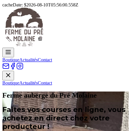
cacheDate: $
2026-08-10T05:56:00.558Z
Boutique
Actualités
Contact
Boutique
Actualités
Contact
Ferme auberge du Pré Molaine
Faîtes vos courses en ligne, vous
achetez en direct chez votre
producteur !