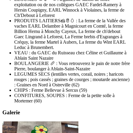
exploitation ou de nos collègues GAEC Fardel-Ramery à
Hersin Coupigny, EARL Winnock à Violaines, la ferme de
Ch'Debout à Leforest
PRODUITS LAITIERS🧀🥛🥚 : La ferme de la Vallée des
vaches EARL Delambre à Magnicourt en Comté, la ferme
Billion Hernu à Monchy Cayeux, La ferme de ch'debout
Gaec Lingrand à Leforest, La Ferme brebis d'Esgranges à
Créquy, la ferme Martel à Aubers, La ferme du Wint EARL
Leduc à Brunembert.
VEAU : du GAEC du Ruisseau chez Céline et Guillaume à
Ablain Saint Nazaire
BOULANGERIE 🥖 : Vous retrouverez le pain de notre frère
Pierre, boulanger à Ablain-Saint-Nazaire
LEGUMES SECS (lentilles vertes, corail, noires ; haricots
rouges ; pois cassés ; graines de courges ; moutarde ancienne)
: Graines en Nord à Ostreville (62)
CHIPS : Ferme Bellevue à Sercus (59)
CONFITURES, SOUPES : Ferme de la petite solle à
Mortemer (60)
Galerie